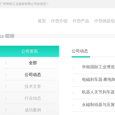
广州明协工业器材有限公司欢迎您！
首页
仟岱介绍
仟岱产品
仟岱供应信

公司动态
公司资讯
全部
华南国际工业博览
公司动态
电磁刹车器-断电
技术文章
机器人关节刹车器
行业动态
永磁制动器与压簧
成功案例