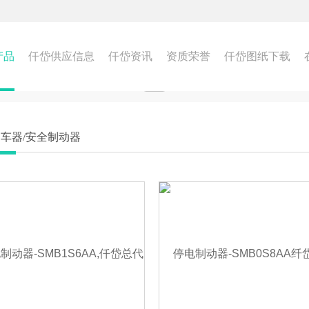
产品
仟岱供应信息
仟岱资讯
资质荣誉
仟岱图纸下载
车器/安全制动器