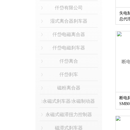
仟岱有限公司
失电制
总代
湿式离合器刹车器
仟岱电磁离合器
仟岱电磁刹车器
仟岱离合
仟岱刹车
磁粉离合器
断电
永磁式刹车器/永磁制动器
SMB0
永磁式磁滞扭力控制器
磁滞式刹车器